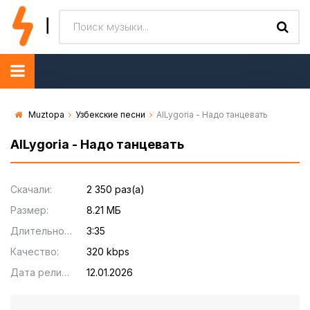
Muztopa
Узбекские песни
AILygoria - Надо танцевать
AILygoria - Надо танцевать
Скачали:
2 350 раз(а)
Размер:
8.21 МБ
Длительность:
3:35
Качество:
320 kbps
Дата релиза:
12.01.2026