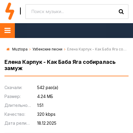
Muztopa
Узбекские песни
Елена Карпук - Как Баба Яга собиралась замуж
Елена Карпук - Как Баба Яга собиралась
замуж
Скачали:
542 раз(а)
Размер:
4.24 МБ
Длительность:
1:51
Качество:
320 kbps
Дата релиза:
18.12.2025